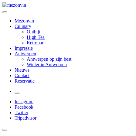
Skip
to
Hotel Mezonvin
Hotel Mezonvin – Antwerpen
content
Mezonvin
Culinary
Ontbijt
High Tea
Retrobar
Impressie
Antwerpen
Antwerpen op zijn best
Winter in Antwerpen
Nieuws
Contact
Reservatie
More
Instagram
Facebook
Twitter
Tripadvisor