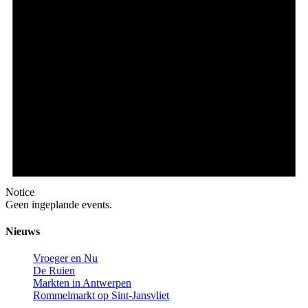
Notice
Geen ingeplande events.
Nieuws
Vroeger en Nu
De Ruien
Markten in Antwerpen
Rommelmarkt op Sint-Jansvliet